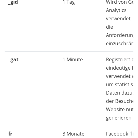
_gid
1 Tag
Wird von Goo
Analytics
verwendet, 
die
Anforderungs
einzuschränk
_gat
1 Minute
Registriert ei
eindeutige ID,
verwendet wi
um statistisc
Daten dazu, w
der Besucher 
Website nutzt
generieren
fr
3 Monate
Facebook "lik