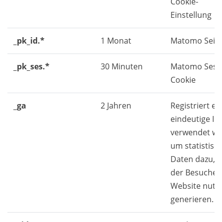
Cookie-
Einstellung
_pk_id.*
1 Monat
Matomo Seite
_pk_ses.*
30 Minuten
Matomo Sess
Cookie
_ga
2 Jahren
Registriert ei
eindeutige ID,
verwendet wi
um statistisc
Daten dazu, w
der Besucher 
Website nutzt
generieren.